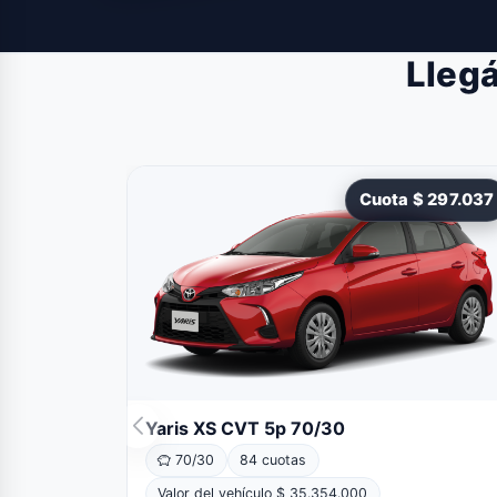
Llegá
Cuota $ 297.037
Yaris XS CVT 5p 70/30
70/30
84 cuotas
Valor del vehículo $ 35.354.000