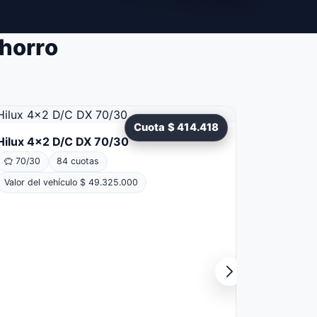
Ahorro
Yaris Cr
Cuota $ 414.418
Hilux 4x2 D/C DX 70/30
70/30
70/30
84 cuotas
Valor del 
Valor del vehículo $ 49.325.000