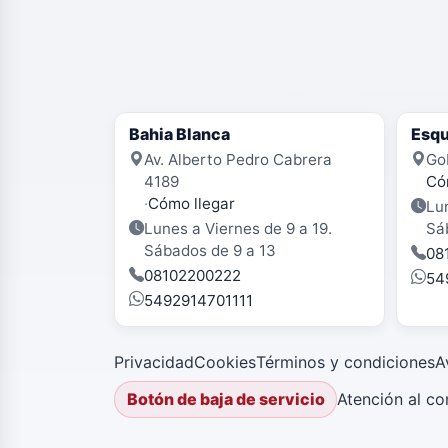
Bahia Blanca
Esqu
Av. Alberto Pedro Cabrera
Go
4189
Có
·
Cómo llegar
Lun
Lunes a Viernes de 9 a 19.
Sá
Sábados de 9 a 13
08
08102200222
54
5492914701111
Privacidad
Cookies
Términos y condiciones
A
Atención al c
Botón de baja de servicio