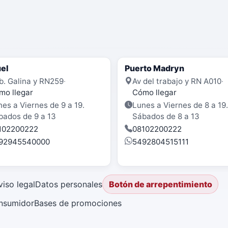
el
Puerto Madryn
b. Galina y RN259
·
Av del trabajo y RN A010
·
mo llegar
Cómo llegar
es a Viernes de 9 a 19.
Lunes a Viernes de 8 a 19.
bados de 9 a 13
Sábados de 8 a 13
102200222
08102200222
92945540000
5492804515111
viso legal
Datos personales
Botón de arrepentimiento
onsumidor
Bases de promociones