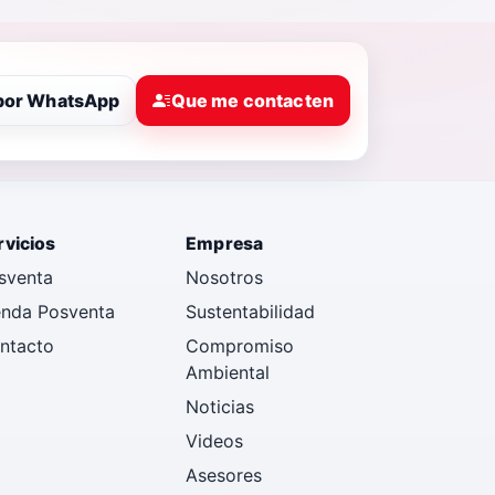
Empleos
Contacto
por WhatsApp
Que me contacten
Test Drive
rvicios
Empresa
sventa
Nosotros
enda Posventa
Sustentabilidad
ntacto
Compromiso
Ambiental
Noticias
Videos
Asesores